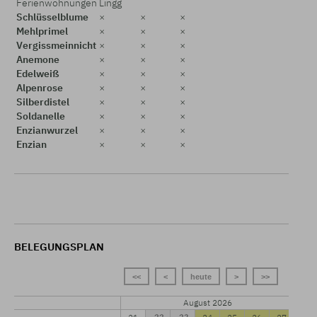
Ferienwohnungen Lingg
Schlüsselblume
×
×
×
Mehlprimel
×
×
×
Vergissmeinnicht
×
×
×
Anemone
×
×
×
Edelweiß
×
×
×
Alpenrose
×
×
×
Silberdistel
×
×
×
Soldanelle
×
×
×
Enzianwurzel
×
×
×
Enzian
×
×
×
BELEGUNGSPLAN
<<
<
heute
>
>>
August 2026