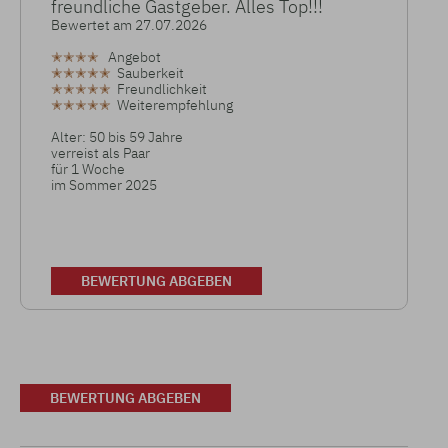
freundliche Gastgeber. Alles Top!!!
Bewertet am 27.07.2026
✭✭✭✭
Angebot
✭✭✭✭✭
Sauberkeit
✭✭✭✭✭
Freundlichkeit
✭✭✭✭✭
Weiterempfehlung
Alter: 50 bis 59 Jahre
verreist als Paar
für 1 Woche
im Sommer 2025
BEWERTUNG ABGEBEN
BEWERTUNG ABGEBEN