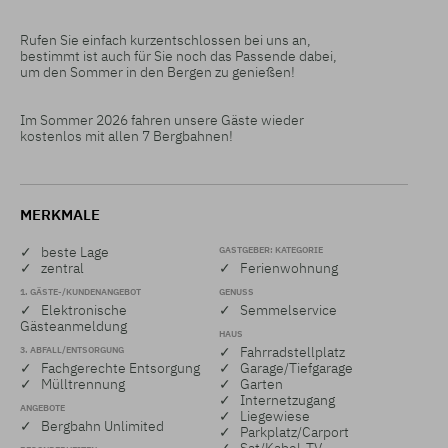
Rufen Sie einfach kurzentschlossen bei uns an,

bestimmt ist auch für Sie noch das Passende dabei,

um den Sommer in den Bergen zu genießen!

Im Sommer 2026 fahren unsere Gäste wieder

kostenlos mit allen 7 Bergbahnen!
MERKMALE
✓ beste Lage
GASTGEBER: KATEGORIE
✓ zentral
✓ Ferienwohnung
1. GÄSTE-/KUNDENANGEBOT
GENUSS
✓ Elektronische
✓ Semmelservice
Gästeanmeldung
HAUS
3. ABFALL/ENTSORGUNG
✓ Fahrradstellplatz
✓ Fachgerechte Entsorgung
✓ Garage/Tiefgarage
✓ Mülltrennung
✓ Garten
✓ Internetzugang
ANGEBOTE
✓ Liegewiese
✓ Bergbahn Unlimited
✓ Parkplatz/Carport