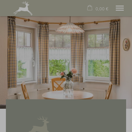
0,00 €
×
Warenkorb ist leer
Unsere Wohnungen
Online Buchen
Lage & Anreise
Tradition
Kontakt
FAQs
Tel.
08322 2161