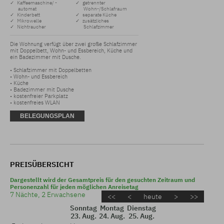
✓ Kaffeemaschine/ -
✓ getrennter
automat
Wohn-/Schlafraum
✓ Kinderbett
✓ separate Küche
✓ Mikrowelle
✓ zusätzliches
✓ Nichtraucher
Schlafzimmer
Die Wohnung verfügt über zwei große Schlafzimmer 
mit Doppelbett, Wohn- und Essbereich, Küche und 
ein Badezimmer mit Dusche.

• Schlafzimmer mit Doppelbetten

• Wohn- und Essbereich

• Küche

• Badezimmer mit Dusche 

• kostenfreier Parkplatz 

• kostenfreies WLAN
BELEGUNGSPLAN
PREISÜBERSICHT
Dargestellt wird der Gesamtpreis für den gesuchten Zeitraum und
Personenzahl für jeden möglichen Anreisetag
7 Nächte, 2 Erwachsene
<<
<
heute
>
>>
Sonntag
Montag
Dienstag
23. Aug.
24. Aug.
25. Aug.