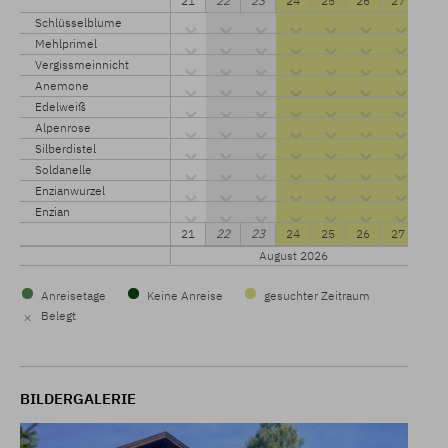
21
22
23
24
25
26
27
Schlüsselblume
Mehlprimel
Vergissmeinnicht
Anemone
Edelweiß
Alpenrose
Silberdistel
Soldanelle
Enzianwurzel
Enzian
21
22
23
24
25
26
27
August 2026
Anreisetage
Keine Anreise
gesuchter Zeitraum
×
Belegt
BILDERGALERIE