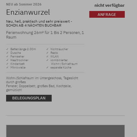
NEU ab Sommer 2026
nicht verfügbar
Enzianwurzel
ANFRAGE
Neu, hell, praktisch und sehr preiswert -
SCHON AB 4 NÄCHTEN BUCHBAR
Ferienwohnung 26m² für 1 Bis 2 Personen, 1
Raum
✓ Bettenlänge 2.00m
✓ Nichtraucher
✓ Dusche
✓ Radio
✓ Fernseher
✓ WLAN
✓ Haartrockner
✓ kombinierter
✓ Kinderbett
Wohn-/Schlafraum
✓ Mikrowelle
✓ separate Küche
Wohn-/Schlafraum im Untergeschoss, Tageslicht 
durch großes

Fenster, Doppelbett, großes Bad, Kochzeile, 
gemütlich!
BELEGUNGSPLAN