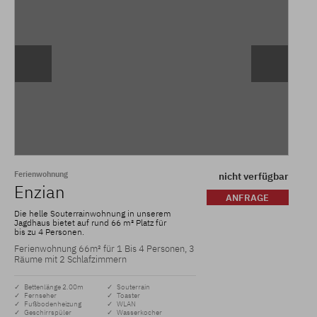
Ferienwohnung
nicht verfügbar
Enzian
ANFRAGE
Die helle Souterrainwohnung in unserem
Jagdhaus bietet auf rund 66 m² Platz für
bis zu 4 Personen.
Ferienwohnung 66m² für 1 Bis 4 Personen, 3
Räume mit 2 Schlafzimmern
✓ Bettenlänge 2.00m
✓ Souterrain
✓ Fernseher
✓ Toaster
✓ Fußbodenheizung
✓ WLAN
✓ Geschirrspüler
✓ Wasserkocher