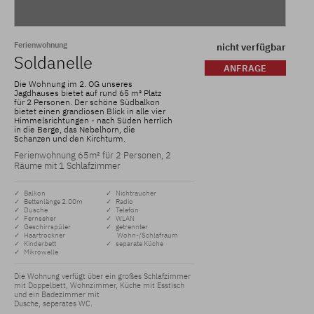
Ferienwohnung
nicht verfügbar
Soldanelle
ANFRAGE
Die Wohnung im 2. OG unseres
Jagdhauses bietet auf rund 65 m² Platz
für 2 Personen. Der schöne Südbalkon
bietet einen grandiosen Blick in alle vier
Himmelsrichtungen - nach Süden herrlich
in die Berge, das Nebelhorn, die
Schanzen und den Kirchturm.
Ferienwohnung 65m² für 2 Personen, 2
Räume mit 1 Schlafzimmer
✓ Balkon
✓ Nichtraucher
✓ Bettenlänge 2.00m
✓ Radio
✓ Dusche
✓ Telefon
✓ Fernseher
✓ WLAN
✓ Geschirrspüler
✓ getrennter
✓ Haartrockner
Wohn-/Schlafraum
✓ Kinderbett
✓ separate Küche
✓ Mikrowelle
Die Wohnung verfügt über ein großes Schlafzimmer 
mit Doppelbett, Wohnzimmer, Küche mit Esstisch 
und ein Badezimmer mit

Dusche, seperates WC.
