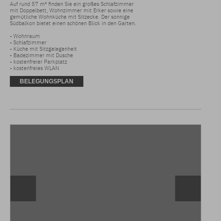
Auf rund 57 m² finden Sie ein großes Schlafzimmer 
mit Doppelbett, Wohnzimmer mit Erker sowie eine 
gemütliche Wohnküche mit Sitzecke. Der sonnige 
Südbalkon bietet einen schönen Blick in den Garten.

• Wohnraum 

• Schlafzimmer 

• Küche mit Sitzgelegenheit 

• Badezimmer mit Dusche

• kostenfreier Parkplatz 

• kostenfreies WLAN
BELEGUNGSPLAN