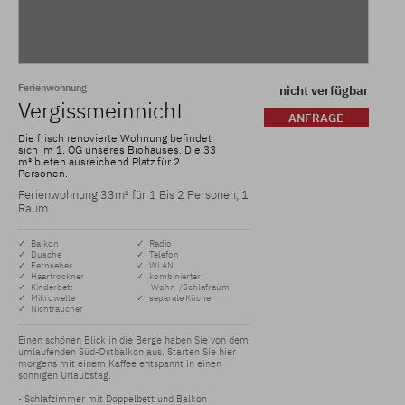
Ferienwohnung
nicht verfügbar
Vergissmeinnicht
ANFRAGE
Die frisch renovierte Wohnung befindet
sich im 1. OG unseres Biohauses. Die 33
m² bieten ausreichend Platz für 2
Personen.
Ferienwohnung 33m² für 1 Bis 2 Personen, 1
Raum
✓ Balkon
✓ Radio
✓ Dusche
✓ Telefon
✓ Fernseher
✓ WLAN
✓ Haartrockner
✓ kombinierter
✓ Kinderbett
Wohn-/Schlafraum
✓ Mikrowelle
✓ separate Küche
✓ Nichtraucher
Einen schönen Blick in die Berge haben Sie von dem 
umlaufenden Süd-Ostbalkon aus. Starten Sie hier 
morgens mit einem Kaffee entspannt in einen 
sonnigen Urlaubstag.

• Schlafzimmer mit Doppelbett und Balkon 
