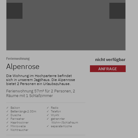
Ferienwohnung
nicht verfügbar
Alpenrose
ANFRAGE
Die Wohnung im Hochparterre befindet
sich in unserem Jagdhaus. Die Alpenrose
bietet 2 Personen ein Urlaubszuhause.
Ferienwohnung 57m² für 2 Personen, 2
Räume mit 1 Schlafzimmer
✓ Balkon
✓ Radio
✓ Bettenlänge 2.00m
✓ Telefon
✓ Dusche
✓ WLAN
✓ Fernseher
✓ getrennter
✓ Haartrockner
Wohn-/Schlafraum
✓ Mikrowelle
✓ separate Küche
✓ Nichtraucher