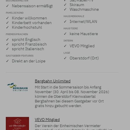
✓ Sat/Kabel-TV
BESONDERHEITEN
✓ Skiraum
✓ Nebensaison ermäßigt
✓ Waschmaschine
FAMILIE/KIND
HAUSMERKMALE
✓ Kinder willkommen
✓ Internet/WLAN
✓ Kinderbett vorhanden
✓ Kinderhochstuhl
HAUSTIERE
✓ keine Haustiere
FREMDSPRACHEN
✓ spricht Englisch
INTERN
✓ spricht Französisch
✓ VEVO Mitglied
✓ spricht Italienisch
LAGE
GASTGEBER FEATURES
✓ Oberstdorf (Ort)
✓ Direkt an der Loipe
Bergbahn Unlimited
Mit Start in die Sommersaison bis Anfang
November (30. April bis 08. November 2026)
können die Oberstdorf Kleinwalsertal
Bergbahnen bei diesem Gastgeber vor Ort
gratis hinzu gebucht werden.
VEVO Mitglied
Der Verein der Einheimischen Vermieter