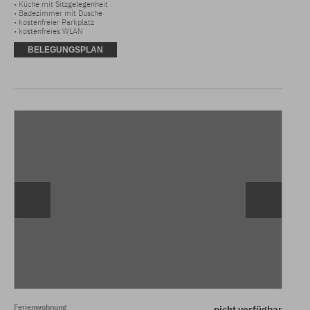
• Küche mit Sitzgelegenheit 

• Badezimmer mit Dusche

• kostenfreier Parkplatz 

• kostenfreies WLAN
BELEGUNGSPLAN
Ferienwohnung
nicht verfügbar