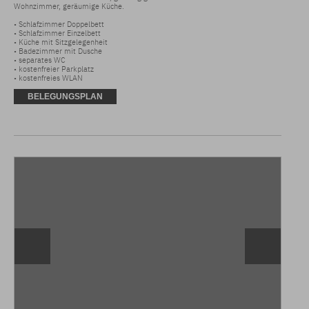
Wohnzimmer, geräumige Küche.

• Schlafzimmer Doppelbett 

• Schlafzimmer Einzelbett 

• Küche mit Sitzgelegenheit 

• Badezimmer mit Dusche 

• separates WC 

• kostenfreier Parkplatz 

• kostenfreies WLAN
BELEGUNGSPLAN