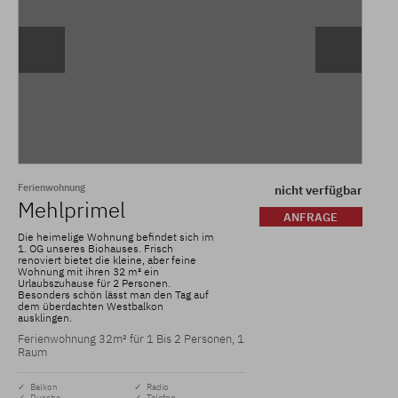
Ferienwohnung
nicht verfügbar
Mehlprimel
ANFRAGE
Die heimelige Wohnung befindet sich im
1. OG unseres Biohauses. Frisch
renoviert bietet die kleine, aber feine
Wohnung mit ihren 32 m² ein
Urlaubszuhause für 2 Personen.
Besonders schön lässt man den Tag auf
dem überdachten Westbalkon
ausklingen.
Ferienwohnung 32m² für 1 Bis 2 Personen, 1
Raum
✓ Balkon
✓ Radio
✓ Dusche
✓ Telefon