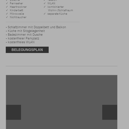
✓ Fernseher
✓ WLAN
✓ Haartrockner
✓ kombinierter
✓ Kinderbett
Wohn-/Schlafraum
✓ Mikrowelle
✓ separate Küche
✓ Nichtraucher
• Schlafzimmer mit Doppelbett und Balkon 

• Küche mit Sitzgelegenheit 

• Badezimmer mit Dusche

• kostenfreier Parkplatz 

• kostenfreies WLAN
BELEGUNGSPLAN