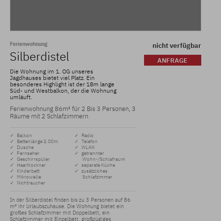
Ferienwohnung
nicht verfügbar
Silberdistel
ANFRAGE
Die Wohnung im 1. OG unseres
Jagdhauses bietet viel Platz. Ein
besonderes Highlight ist der 18m lange
Süd- und Westbalkon, der die Wohnung
umläuft.
Ferienwohnung 86m² für 2 Bis 3 Personen, 3
Räume mit 2 Schlafzimmern
✓ Balkon
✓ Radio
✓ Bettenlänge 2.00m
✓ Telefon
✓ Dusche
✓ WLAN
✓ Fernseher
✓ getrennter
✓ Geschirrspüler
Wohn-/Schlafraum
✓ Haartrockner
✓ separate Küche
✓ Kinderbett
✓ zusätzliches
✓ Mikrowelle
Schlafzimmer
✓ Nichtraucher
In der Silberdistel finden bis zu 3 Personen auf 86 
m² ihr Urlaubszuhause. Die Wohnung bietet ein 
großes Schlafzimmer mit Doppelbett, ein 
Schlafzimmer mit Einzelbett, großzügiges 