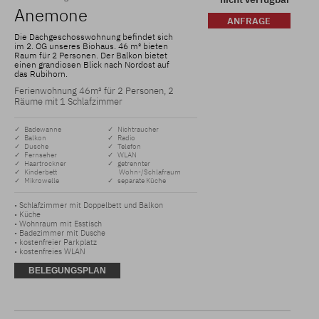
Anemone
ANFRAGE
Die Dachgeschosswohnung befindet sich
im 2. OG unseres Biohaus. 46 m² bieten
Raum für 2 Personen. Der Balkon bietet
einen grandiosen Blick nach Nordost auf
das Rubihorn.
Ferienwohnung 46m² für 2 Personen, 2
Räume mit 1 Schlafzimmer
✓ Badewanne
✓ Nichtraucher
✓ Balkon
✓ Radio
✓ Dusche
✓ Telefon
✓ Fernseher
✓ WLAN
✓ Haartrockner
✓ getrennter
✓ Kinderbett
Wohn-/Schlafraum
✓ Mikrowelle
✓ separate Küche
• Schlafzimmer mit Doppelbett und Balkon 

• Küche 

• Wohnraum mit Esstisch 

• Badezimmer mit Dusche 

• kostenfreier Parkplatz 

• kostenfreies WLAN
BELEGUNGSPLAN