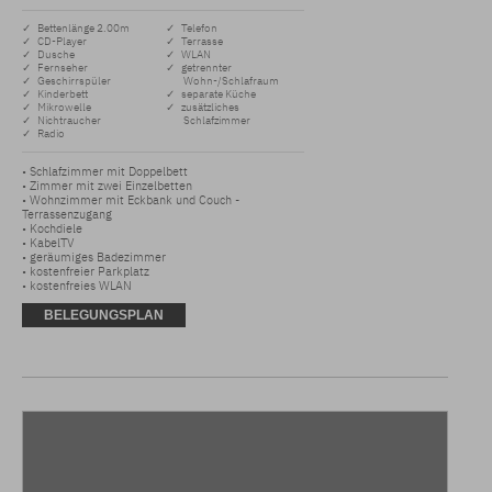
✓ Bettenlänge 2.00m
✓ Telefon
✓ CD-Player
✓ Terrasse
✓ Dusche
✓ WLAN
✓ Fernseher
✓ getrennter
✓ Geschirrspüler
Wohn-/Schlafraum
✓ Kinderbett
✓ separate Küche
✓ Mikrowelle
✓ zusätzliches
✓ Nichtraucher
Schlafzimmer
✓ Radio
• Schlafzimmer mit Doppelbett

• Zimmer mit zwei Einzelbetten

• Wohnzimmer mit Eckbank und Couch - 
Terrassenzugang

• Kochdiele

• KabelTV 

• geräumiges Badezimmer

• kostenfreier Parkplatz 

• kostenfreies WLAN
BELEGUNGSPLAN