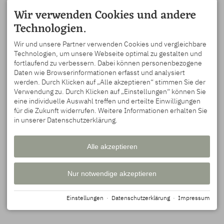
Wir verwenden Cookies und andere
Technologien.
KONTAKT
Wir und unsere Partner verwenden Cookies und vergleichbare
OBJEKTANSCHRIFT
LINKS
Technologien, um unsere Webseite optimal zu gestalten und
→
Homepage
fortlaufend zu verbessern. Dabei können personenbezogene
Ferienwohnungen Lingg
→
Email senden
Daten wie Browserinformationen erfasst und analysiert
Familie Lingg-Dempfle
werden. Durch Klicken auf „Alle akzeptieren“ stimmen Sie der
Speichackerstraße 3+5
Verwendung zu. Durch Klicken auf „Einstellungen“ können Sie
87561 Oberstdorf
eine individuelle Auswahl treffen und erteilte Einwilligungen
DEUTSCHLAND
Tel.
+49 8322 2161
für die Zukunft widerrufen. Weitere Informationen erhalten Sie
in unserer Datenschutzerklärung.
Alle akzeptieren
LAGE
Nur notwendige akzeptieren
Einstellungen
·
Datenschutzerklärung
·
Impressum