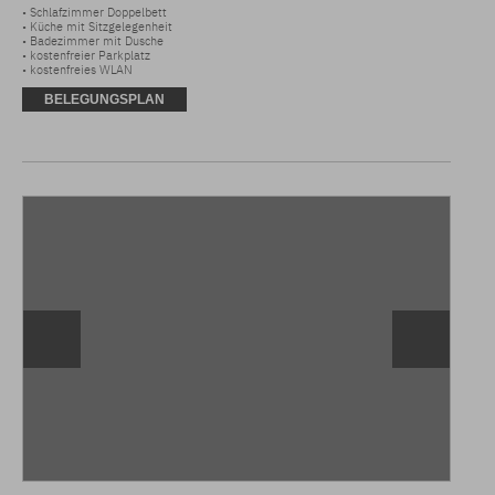
• Schlafzimmer Doppelbett 

• Küche mit Sitzgelegenheit 

• Badezimmer mit Dusche 

• kostenfreier Parkplatz 

• kostenfreies WLAN
BELEGUNGSPLAN