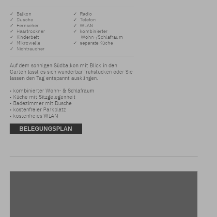
✓ Balkon
✓ Radio
✓ Dusche
✓ Telefon
✓ Fernseher
✓ WLAN
✓ Haartrockner
✓ kombinierter
✓ Kinderbett
Wohn-/Schlafraum
✓ Mikrowelle
✓ separate Küche
✓ Nichtraucher
Auf dem sonnigen Südbalkon mit Blick in den 
Garten lässt es sich wunderbar frühstücken oder Sie 
lassen den Tag entspannt ausklingen.

• kombinierter Wohn- & Schlafraum

• Küche mit Sitzgelegenheit 

• Badezimmer mit Dusche

• kostenfreier Parkplatz 

• kostenfreies WLAN
BELEGUNGSPLAN