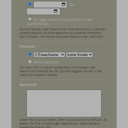
Bis
Ich lege meinen Urlaubstermin in der
Nachricht fest
Sie sind flexibel, oder haben einen Alternativtermin, brauchen
unterschiedliche An/Abreisezeiträume einzelner Personen?
Kein Problem, vermerken Sie diese Details in der Nachricht.
Personen
Siehe Nachricht
Wer fährt mit in Urlaub? Sonderfälle wie Gruppen oder
bestimmte Wünsche bei der Zimmervergabe können in der
Nachricht erläutert werden.
Nachricht
Dieser Text soll uns helfen, Ihren Urlaubswunsch zu erfüllen. Je
besser Sie Ihre Vorstellungen beschreiben, desto bessere
Angebote erhalten Sie.