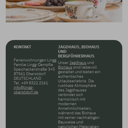
KONTAKT
JAGDHAUS, BIOHAUS
UND
BERGFÜHRERHAUS
Ferienwohnungen Lingg
Unser
Jagdhaus
und
Familie Lingg-Dempfle
Biohaus
sind liebevoll
Speichackerstraße 3+5
gestaltet und bieten ein
87561 Oberstdorf
authentisches
DEUTSCHLAND
Urlaubserlebnis. Die
Tel.
+49 8322 2161
rustikale Atmosphäre
info@lingg-
des Jagdhauses
oberstdorf.de
verbindet sich
harmonisch mit
modernen
Annehmlichkeiten,
während das Biohaus
mit seiner nachhaltigen
Bauweise und
natürlichen Materialien