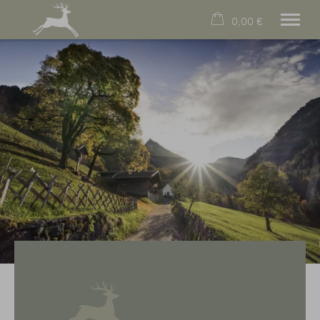
0,00 €
×
Warenkorb ist leer
Unsere Wohnungen
Online Buchen
Lage & Anreise
Tradition
Kontakt
FAQs
Tel.
08322 2161