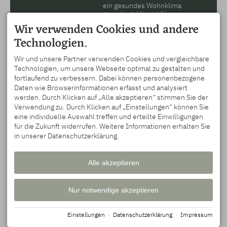
ein gesundes Wohnklima
garantiert.
Hier
ist für
jeden das richtige dabei!
Wir verwenden Cookies und andere
FERIENWOHNUNG
SIE HABEN FRAGEN?
Technologien.
INKLUSIVE BERGBAHN
Wir sind gerne für Sie da
Bei Ihrem Aufenthalt ist
und freuen uns darauf,
Wir und unsere Partner verwenden Cookies und vergleichbare
die Nutzung der
Ihnen bei der Planung
Technologien, um unsere Webseite optimal zu gestalten und
Oberstdorf
Ihres Urlaubs in
Kleinwalsertal
Oberstdorf zu helfen. Sie
fortlaufend zu verbessern. Dabei können personenbezogene
Bergbahnen
inklusive!
erreichen uns
Daten wie Browserinformationen erfasst und analysiert
Entdecken Sie die
telefonisch unter
08322
werden. Durch Klicken auf „Alle akzeptieren“ stimmen Sie der
faszinierende Bergwelt
2253
oder
01709153245
Verwendung zu. Durch Klicken auf „Einstellungen“ können Sie
der Allgäuer Alpen und
oder über unser
eine individuelle Auswahl treffen und erteilte Einwilligungen
erleben unvergessliche
Kontaktformular
.
Abenteuer. Aber das war
für die Zukunft widerrufen. Weitere Informationen erhalten Sie
Melden Sie sich zu
noch lange nicht alles.
in unserer Datenschutzerklärung.
unserem
NEWSLETTER
Wir bieten zahlreiche
an und verpassen Sie
weiteren
keine Neuigkeiten mehr!
Inklusivleistungen
Alle akzeptieren
Nur notwendige akzeptieren
Einstellungen
·
Datenschutzerklärung
·
Impressum
Impressum
Datenschutz
Barrierefreiheit
Cookie-Einstellungen